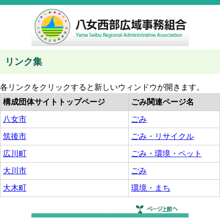
リンク集
各リンクをクリックすると新しいウィンドウが開きます。
構成団体サイトトップページ
ごみ関連ページ名
八女市
ごみ
筑後市
ごみ・リサイクル
広川町
ごみ・環境・ペット
大川市
ごみ
大木町
環境・まち